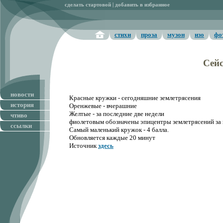
сделать стартовой
|
добавить в избранное
стихи
проза
музон
изо
фо
Сей
новости
Красные кружки - сегодняшние землетрясения
история
Оренжевые - вчерашние
Желтые - за последние две недели
чтиво
фиолетовым обозначены эпицентры землетрясений за 
ссылки
Самый маленький кружок - 4 балла.
Обновляется каждые 20 минут
Источник
здесь