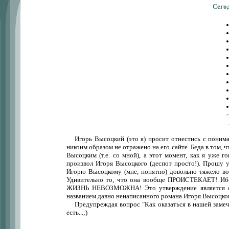
Сего
Игорь Высоцкий (это я) просит отнестись с поним
никоим образом не отражено на его сайте. Беда в том, 
Высоцким (т.е. со мной), а этот момент, как я уже г
произвол Игоря Высоцкого (деспот просто!). Прошу у
Игорю Высоцкому (мне, понятно) довольно тяжело во
Удивительно то, что она вообще ПРОИСТЕКАЕТ! Ибо,
ЖИЗНЬ НЕВОЗМОЖНА! Это утверждение является 
названием давно ненаписанного романа Игоря Высоцко
Предупреждая вопрос "Как оказаться в нашей заме
есть...;)