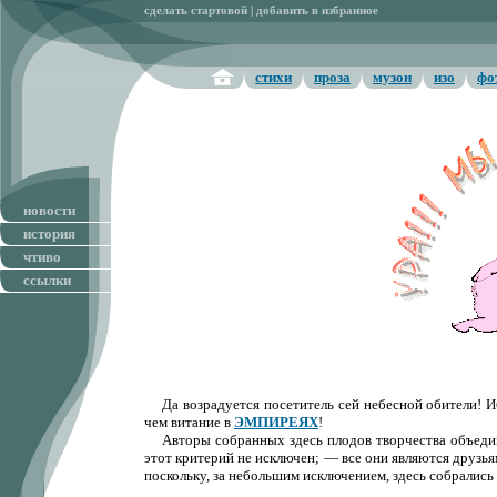
сделать стартовой
|
добавить в избранное
стихи
проза
музон
изо
фо
Кто здесь?
новости
история
чтиво
ссылки
Да возрадуется посетитель сей небесной обители! И
чем витание в
ЭМПИРЕЯХ
!
Авторы собранных здесь плодов творчества объеди
этот критерий не исключен; — все они являются друзь
поскольку, за небольшим исключением, здесь собрались