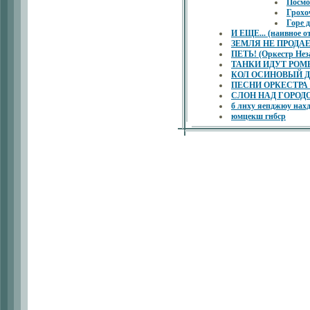
Посмо
Грохо
Горе 
И ЕЩЕ... (наивное о
ЗЕМЛЯ НЕ ПРОДАЕТ
ПЕТЬ! (Оркестр Нез
ТАНКИ ИДУТ РОМБОМ
КОЛ ОСИНОВЫЙ ДЛЯ
ПЕСНИ ОРКЕСТР
СЛОН НАД ГОРОДОМ 
б лнху яепджюу 
юмцекш гнбср