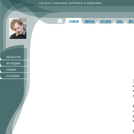
сделать стартовой
|
добавить в избранное
стихи
проза
музон
изо
фо
новости
история
чтиво
ссылки