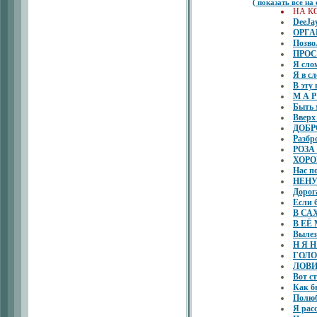
( показать все на
НА К
DeeJa
ОРГА
Позво
ПРОС
Я сло
Я в сл
В эту 
М А Р
Быть 
Вверх
ДОБР
Разбр
РОЗА
ХОР
Нас п
НЕН
Дорог
Если 
В СА
В ЕЁ
Вылез
Н Я Н
ГОЛО
ЛОВИ
Вот с
Как б
Полюб
Я рас