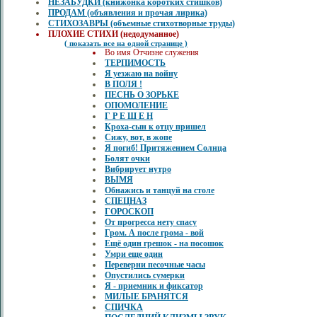
НЕЗАБУДКИ (книжонка коротких стишков)
ПРОДАМ (объявления и прочая лирика)
СТИХОЗАВРЫ (объемные стихотворные труды)
ПЛОХИЕ СТИХИ (недодуманное)
( показать все на одной странице )
Во имя Отчизне служения
ТЕРПИМОСТЬ
Я уезжаю на войну
В ПОЛЯ !
ПЕСНЬ О ЗОРЬКЕ
ОПОМОЛЕНИЕ
Г Р Е Ш Е Н
Кроха-сын к отцу пришел
Сижу, вот, в жопе
Я погиб! Притяжением Солнца
Болят очки
Вибрирует нутро
ВЫМЯ
Обнажись и танцуй на столе
СПЕЦНАЗ
ГОРОСКОП
От прогресса нету спасу
Гром. А после грома - вой
Ещё один грешок - на посошок
Умри еще один
Переверни песочные часы
Опустились сумерки
Я - приемник и фиксатор
МИЛЫЕ БРАНЯТСЯ
СПИЧКА