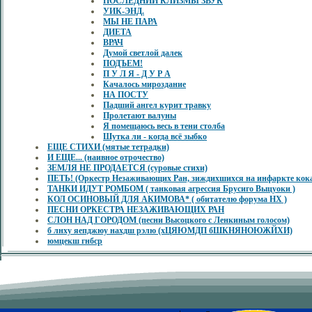
ПОСЛЕДНИЙ КЛИЗМЫ ЗВУК
УИК-ЭНД.
МЫ НЕ ПАРА
ДИЕТА
ВРАЧ
Думой светлой далек
ПОДЪЕМ!
П У Л Я - Д У Р А
Качалось мироздание
НА ПОСТУ
Падший ангел курит травку
Пролетают валуны
Я помещаюсь весь в тени столба
Шутка ли - когда всё зыбко
ЕЩЕ СТИХИ (мятые тетрадки)
И ЕЩЕ... (наивное отрочество)
ЗЕМЛЯ НЕ ПРОДАЕТСЯ (суровые стихи)
ПЕТЬ! (Оркестр Незаживающих Ран, зиждихшихся на инфаркте кок
ТАНКИ ИДУТ РОМБОМ ( танковая агрессия Брусиго Выцуоки )
КОЛ ОСИНОВЫЙ ДЛЯ АКИМОВА* ( обитателю форума НХ )
ПЕСНИ ОРКЕСТРА НЕЗАЖИВАЮЩИХ РАН
СЛОН НАД ГОРОДОМ (песни Высоцкого с Ленкиным голосом)
б лнху яепджюу нахдш рэлю (хЦЯЮМДП бШКНЯНОЮЖЙХИ)
юмцекш гнбср