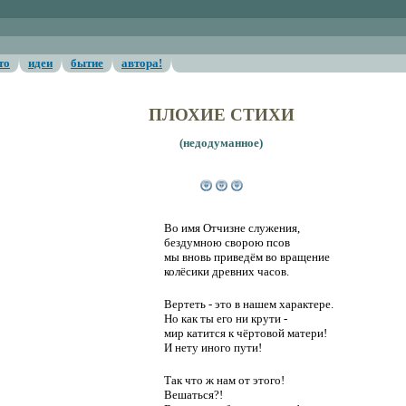
то
идеи
бытие
автора!
ПЛОХИЕ СТИХИ
(недодуманное)
Во имя Отчизне служения
Во имя Отчизне служения,
бездумною сворою псов
мы вновь приведём во вращение
колёсики древних часов.
Вертеть - это в нашем характере.
Но как ты его ни крути -
мир катится к чёртовой матери!
И нету иного пути!
Так что ж нам от этого!
Вешаться?!