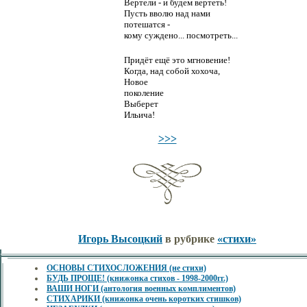
Вертели - и будем вертеть!
Пусть вволю над нами
потешатся -
кому суждено... посмотреть...
Придёт ещё это мгновение!
Когда, над собой хохоча,
Новое
поколение
Выберет
Ильича!
>>>
Игорь Высоцкий
в рубрике
«стихи»
ОСНОВЫ СТИХОСЛОЖЕНИЯ (не стихи)
БУДЬ ПРОЩЕ! (книжонка стихов - 1998-2000гг.)
ВАШИ НОГИ (антология военных комплиментов)
СТИХАРИКИ (книжонка очень коротких стишков)