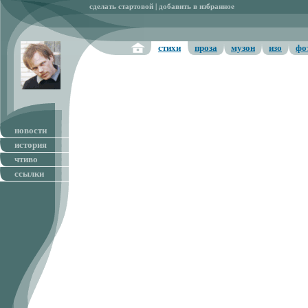
сделать стартовой
|
добавить в избранное
стихи
проза
музон
изо
фо
новости
история
чтиво
ссылки