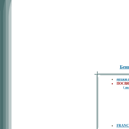
Бен
орхжю 
ПОСВЯ
( по
FRANC