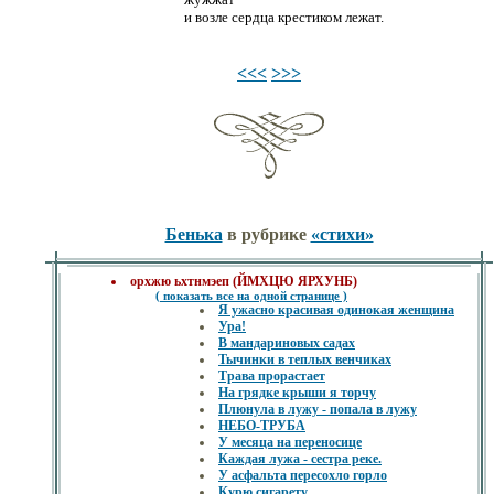
и возле сердца крестиком лежат.
<<<
>>>
Бенька
в рубрике
«стихи»
орхжю ьхтнмэеп (ЙМХЦЮ ЯРХУНБ)
( показать все на одной странице )
Я ужасно красивая одинокая женщина
Ура!
В мандариновых садах
Тычинки в теплых венчиках
Трава прорастает
На грядке крыши я торчу
Плюнула в лужу - попала в лужу
НЕБО-ТРУБА
У месяца на переносице
Каждая лужа - сестра реке.
У асфальта пересохло горло
Курю сигарету