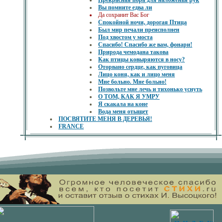
Прекрасная пора для наложенья рук
Вы помните едва ли
Да сохранит Вас Бог
Спокойной ночи, дорогая Птица
Был мир печали преисполнен
Под хвостом у моста
Спасибо! Спасибо же вам, фонари!
Природа чемодана такова
Как птицы ковыряются в носу?
Оторвано сердце, как пуговица
Лицо коня, как и лицо меня
Мне больно. Мне больно!
Позвольте мне лечь и тихонько уснуть
О ТОМ, КАК Я УМРУ
Я скакала на коне
Вода меня отыщет
ПОСВЯТИТЕ МЕНЯ В ДЕРЕВЬЯ!
FRANCE