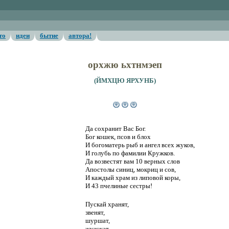
то
идеи
бытие
автора!
орхжю ьхтнмэеп
(ЙМХЦЮ ЯРХУНБ)
Да сохранит Вас Бог
Да сохранит Вас Бог.
Бог кошек, псов и блох
И богоматерь рыб и ангел всех жуков,
И голубь по фамилии Кружков.
Да возвестят вам 10 верных слов
Апостолы синиц, мокриц и сов,
И каждый храм из липовой коры,
И 43 пчелиные сестры!
Пускай хранят,
звенят,
шуршат,
жужжат