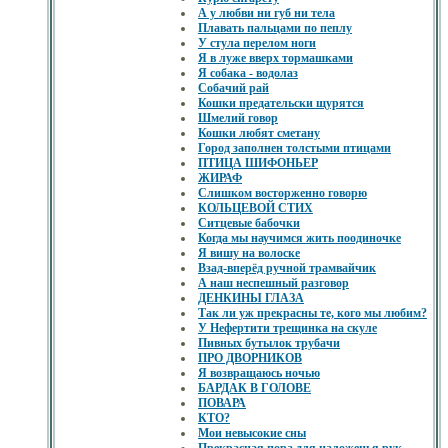
А у любви ни губ ни тела
Плавать пальцами по пеплу
У стула перелом ноги
Я в луже вверх тормашками
Я собака - водолаз
Собачий рай
Кошки предательски щурятся
Шмелий говор
Кошки любят сметану
Город заполнен толстыми птицами
ПТИЦА ШИФОНЬЕР
ЖИРАФ
Слишком восторженно говорю
КОЛЬЦЕВОЙ СТИХ
Ситцевые бабочки
Когда мы научимся жить поодиночке
Я вишу на волоске
Взад-вперёд ручной трамвайчик
А наш неспешный разговор
ДЕНКИНЫ ГЛАЗА
Так ли уж прекрасны те, кого мы любим?
У Нефертити трещинка на скуле
Пивных бутылок трубачи
ПРО ДВОРНИКОВ
Я возвращаюсь ночью
БАРДАК В ГОЛОВЕ
ПОВАРА
КТО?
Мои невысокие сны