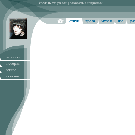
сделать стартовой
|
добавить в избранное
стихи
проза
музон
изо
фо
новости
история
чтиво
ссылки