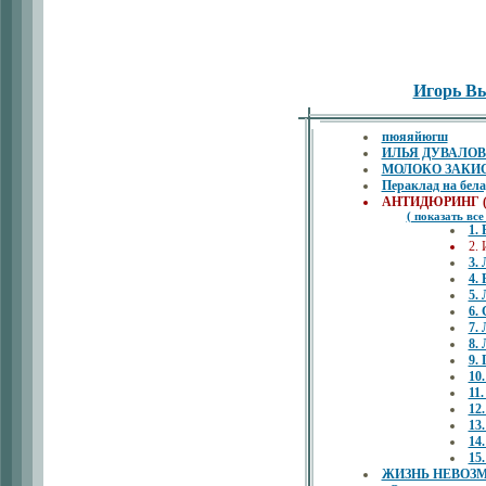
Игорь В
пюяяйюгш
ИЛЬЯ ДУВАЛОВ (
МОЛОКО ЗАКИСАЕ
Пераклад на бел
АНТИДЮРИНГ ( и
( показать все
1.
2.
3.
4.
5.
6.
7.
8.
9.
10
11
12
13
14
15
ЖИЗНЬ НЕВОЗМ