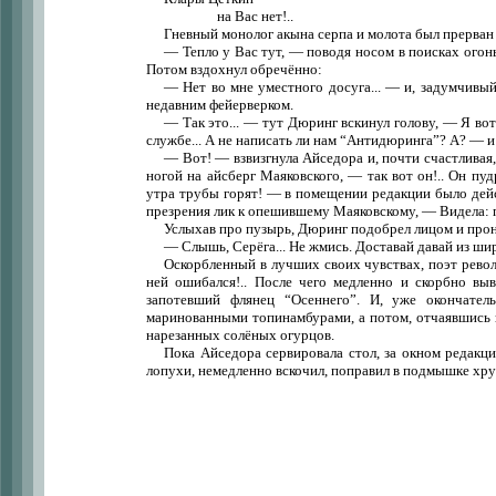
на Вас нет!..
Гневный монолог акына серпа и молота был прерва
— Тепло у Вас тут, — поводя носом в поисках огонь
Потом вздохнул обречённо:
— Нет во мне уместного досуга... — и, задумчивы
недавним фейерверком.
— Так это... — тут Дюринг вскинул голову, — Я вот 
службе... А не написать ли нам “Антидюринга”? А? — и 
— Вот! — взвизгнула Айседора и, почти счастливая
ногой на айсберг Маяковского, — так вот он!.. Он п
утра трубы горят! — в помещении редакции было дей
презрения лик к опешившему Маяковскому, — Видела: пу
Услыхав про пузырь, Дюринг подобрел лицом и про
— Слышь, Серёга... Не жмись. Доставай давай из ши
Оскорбленный в лучших своих чувствах, поэт револ
ней ошибался!.. После чего медленно и скорбно вы
запотевший флянец “Осеннего”. И, уже окончател
маринованными топинамбурами, а потом, отчаявшись в
нарезанных солёных огурцов.
Пока Айседора сервировала стол, за окном редакци
лопухи, немедленно вскочил, поправил в подмышке хрус