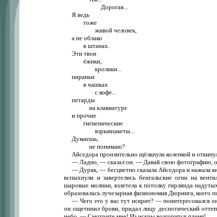
Дорогая...
Я ведь
тоже
живой человек,
а не облако
в штанах.
Эти твои
ёжики,
кролики...
пираньи
в чашках
с кофе...
петарды
на клавиатуре
и прочие
гигиенические
взрывпакеты...
Думаешь,
не понимаю?
Айседора пронзительно щёлкнула коленкой и откинула
— Ладно, — сказал он. — Давай свою фотографию, 
— Дурак, — бесцветно сказала Айседора и нажала кно
вспыхнули и завертелись бенгальские огни на венти
шаровые молнии, взлетела к потолку гирлянда надутых 
образовалась лучезарная физиономия Дюринга, коего п
— Чего это у вас тут искрит? — поинтересовался 
он ощетинил брови, придал лицу деспотический оттен
небо. — Смотрите мне! Из искры возгорится пламя!