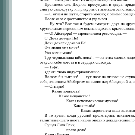
Произнеся сие, Дюринг просунулся в дверь, приди
смятую самокрутку и, прикурив от занявшегося стола, о
— С огнём не шути, сгореть можно; с огнём обраща
После чего с достоинством удалился.
— Ну что? Вот так и будем смотреть друг на друг
хрустальным перезвоном осыпающихся с крыл осколков 
— О! Айседора! — взревел певец революции. —
О! Дочь дочери Пе!
Дочь дочери дочери Пе!
Фы лилия глаз моих!
Ухо волос моих!
Трр чернильница щёк моих!.. — на этих словах лиц
откусил себе ноготь и в сердцах сплюнул:
— Тьфу,
ядрить твою индустриализацию!
Волком бы выгрыз!.. — тут поэт на мгновенье стуше
себя, зловещим Айсбергом он навис над Айседорой и, вз
— Стыдно!
Какая пошлость!
Какое мещанство!
Какая нечеловеческая музыка!
Какая глыба!
Какая гадость эта ваша заливная 
В то время, когда русский пролетариат, изнемога
талантливейшего поэта нашей эпохи к декадентским пр
Сущая Лиля Брик,
право дело!
Клары Цеткин