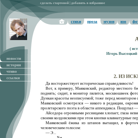
сделать стартовой
|
добавить в избранное
стихи
проза
музон
изо
фо
( ис
Игорь Высоцкий 
новости
история
чтиво
2. ИЗ И
ссылки
Да восторжествует историческая справедливость!
Вот, к примеру, Маяковский, редактор местного бю
поднять; сидит, в монитор пялится, москвошвеек фо
Дункан красоты неописуемой; тоже перед монитором си
Маяковский осмотрелся — никого в редакции, окромя 
пролетарского поэта в области аппендикса. Пощупал —
Айседора огромными ресницами хлопает, глаза неви
своими колдовскими при этом кнопки клавиатурные пе
Маяковский ёжика из штанов вытащил, в форточк
человеческим голосом:
— Э...
Хм...