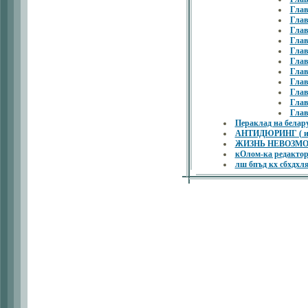
Гла
Гла
Гла
Гла
Гла
Гла
Гла
Гла
Гла
Гла
Глав
Пераклад на бела
АНТИДЮРИНГ ( ист
ЖИЗНЬ НЕВОЗМОЖ
кОлом-ка редактор
лш бпъд кх сбхдх