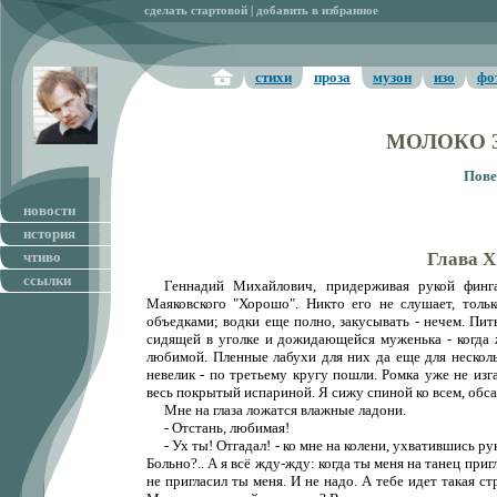
сделать стартовой
|
добавить в избранное
стихи
проза
музон
изо
фо
МОЛОКО ЗАКИСАЕТ В ПОЛНОЧЬ (повесть о настоящем человеке)
МОЛОКО 
Пове
новости
история
чтиво
Глава 
ссылки
Геннадий Михайлович, придерживая рукой финг
Маяковского "Хорошо". Никто его не слушает, тольк
объедками; водки еще полно, закусывать - нечем. Пи
сидящей в уголке и дожидающейся муженька - когда ж
любимой. Пленные лабухи для них да еще для нескол
невелик - по третьему кругу пошли. Ромка уже не из
весь покрытый испариной. Я сижу спиной ко всем, об
Мне на глаза ложатся влажные ладони.
- Отстань, любимая!
- Ух ты! Отгадал! - ко мне на колени, ухватившись р
Больно?.. А я всё жду-жду: когда ты меня на танец пригл
не пригласил ты меня. И не надо. А тебе идет такая ст