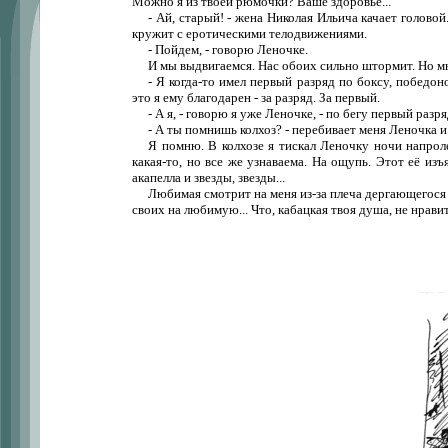
Можно я из твоей рюмочки? Ваше здоровье...
- Ай, старый! - жена Николая Ильича качает голово
кружит с еротическими телодвижениями.
- Пойдем, - говорю Леночке.
И мы выдвигаемся. Нас обоих сильно штормит. Но мы
- Я когда-то имел первый разряд по боксу, победо
это я ему благодарен - за разряд. За первый.
- А я, - говорю я уже Леночке, - по бегу первый разр
- А ты помнишь колхоз? - перебивает меня Леночка и
Я помню. В колхозе я тискал Леночку ночи напроле
какая-то, но все же узнаваема. На ощупь. Этот её изъ
акапелла и звезды, звезды...
Любимая смотрит на меня из-за плеча дергающегося 
своих на любимую... Что, кабацкая твоя душа, не нравит