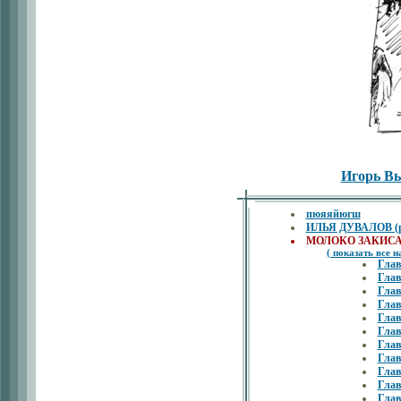
Игорь В
пюяяйюгш
ИЛЬЯ ДУВАЛОВ (ра
МОЛОКО ЗАКИСАЕТ
( показать все н
Гла
Глав
Гла
Гла
Гла
Гла
Гла
Гла
Гла
Гла
Гла