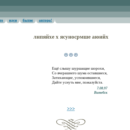
то
идеи
бытие
автора!
лнпяйхе х ясуносрмше аюийх
Ещё слышу шуршащие шорохи...
Ещё слышу шуршащие шорохи,
Со вчерашнего шума оставшиеся,
Затихающие, успокоившиеся,
Дайте уснуть мне, пожалуйста.
7.08.97
Витебск
>>>