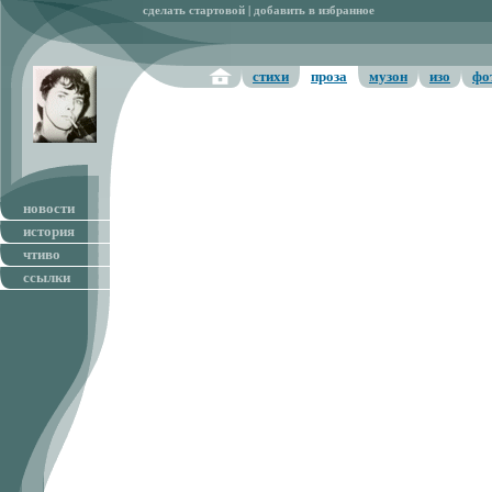
сделать стартовой
|
добавить в избранное
стихи
проза
музон
изо
фо
новости
история
чтиво
ссылки