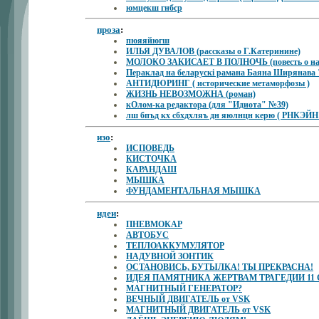
юмцекш гнбср
проза
:
пюяяйюгш
ИЛЬЯ ДУВАЛОВ (рассказы о Г.Катеринине)
МОЛОКО ЗАКИСАЕТ В ПОЛНОЧЬ (повесть о нас
Пераклад на беларускі рамана Баяна Ширянав
АНТИДЮРИНГ ( исторические метаморфозы )
ЖИЗНЬ НЕВОЗМОЖНА (роман)
кОлом-ка редактора (для "Идиота" №39)
лш бпъд кх сбхдхляъ дн яюлнцн керю ( РНКЭ
изо
:
ИСПОВЕДЬ
КИСТОЧКА
КАРАНДАШ
МЫШКА
ФУНДАМЕНТАЛЬНАЯ МЫШКА
идеи
:
ПНЕВМОКАР
АВТОБУС
ТЕПЛОАККУМУЛЯТОР
НАДУВНОЙ ЗОНТИК
ОСТАНОВИСЬ, БУТЫЛКА! ТЫ ПРЕКРАСНА!
ИДЕЯ ПАМЯТНИКА ЖЕРТВАМ ТРАГЕДИИ 11
МАГНИТНЫЙ ГЕНЕРАТОР?
ВЕЧНЫЙ ДВИГАТЕЛЬ от VSK
МАГНИТНЫЙ ДВИГАТЕЛЬ от VSK