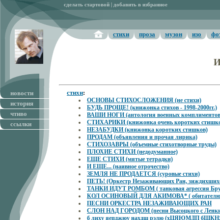
сделать стартовой
|
добавить в избранное
стихи
проза
музон
изо
фо
И
стихи
:
новости
ОСНОВЫ СТИХОСЛОЖЕНИЯ (не стихи)
история
БУДЬ ПРОЩЕ! (книжонка стихов - 1998-2000гг.)
чтиво
ВАШИ НОГИ (антология военных комплиментов
СТИХАРИКИ (книжонка очень коротких стишко
ссылки
НЕЗАБУДКИ (книжонка коротких стишков)
ПРОДАМ (объявления и прочая лирика)
СТИХОЗАВРЫ (объемные стихотворные труды)
ПЛОХИЕ СТИХИ (недодуманное)
ЕЩЕ СТИХИ (мятые тетрадки)
И ЕЩЕ... (наивное отрочество)
ЗЕМЛЯ НЕ ПРОДАЕТСЯ (суровые стихи)
ПЕТЬ! (Оркестр Незаживающих Ран, зиждихшихс
ТАНКИ ИДУТ РОМБОМ ( танковая агрессия Бру
КОЛ ОСИНОВЫЙ ДЛЯ АКИМОВА* ( обитателю 
ПЕСНИ ОРКЕСТРА НЕЗАЖИВАЮЩИХ РАН
СЛОН НАД ГОРОДОМ (песни Высоцкого с Ленки
б лнху яепджюу нахдш рэлю (хЦЯЮМДП б